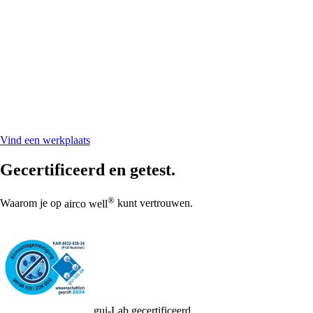
Aircosysteem laten reinigen? Vind een
werkplaats bij jou in de buurt
Vind snel en eenvoudig een werkplaats bij jou in de buurt.
Vraag vrijblijvend een prijsofferte aan voor een professionele reiniging
van jouw aircosysteem – in slechts een paar klikken.
Vind een werkplaats
Gecertificeerd en getest.
®
Waarom je op
airco well
kunt vertrouwen.
gui-Lab gecertificeerd