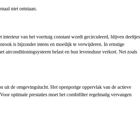
maal niet ontstaan.
interieur van het voertuig constant wordt gecirculeerd, blijven deeltjes
rook is bijzonder intens en moeilijk te verwijderen. In ernstige
het airconditioningsysteem belast en hun levensduur verkort. Net zoals
 ozon uit de omgevingslucht. Het openporige oppervlak van de actieve
Voor optimale prestaties moet het combifilter regelmatig vervangen