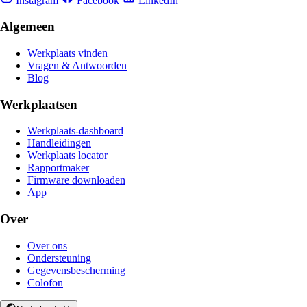
Instagram
Facebook
LinkedIn
Algemeen
Werkplaats vinden
Vragen & Antwoorden
Blog
Werkplaatsen
Werkplaats-dashboard
Handleidingen
Werkplaats locator
Rapportmaker
Firmware downloaden
App
Over
Over ons
Ondersteuning
Gegevensbescherming
Colofon