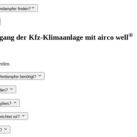
rdampfer finden?
®
rgang der Kfz-Klimaanlage mit
airco well
erden.
Verdampfer benötigt?
rden?
mpfers?
richtet ist?
t?