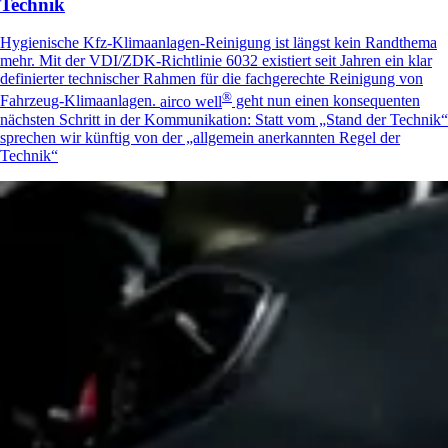
Technik
Hygienische Kfz‑Klimaanlagen-Reinigung ist längst kein Randthema
mehr. Mit der VDI/ZDK‑Richtlinie 6032 existiert seit Jahren ein klar
definierter technischer Rahmen für die fachgerechte Reinigung von
®
Fahrzeug-Klimaanlagen.
airco well
geht nun einen konsequenten
nächsten Schritt in der Kommunikation: Statt vom „Stand der Technik“
sprechen wir künftig von der „allgemein anerkannten Regel der
Technik“