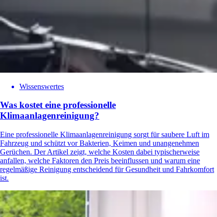
Wissenswertes
Was kostet eine professionelle
Klimaanlagenreinigung?
Eine professionelle Klimaanlagenreinigung sorgt für saubere Luft im
Fahrzeug und schützt vor Bakterien, Keimen und unangenehmen
Gerüchen. Der Artikel zeigt, welche Kosten dabei typischerweise
anfallen, welche Faktoren den Preis beeinflussen und warum eine
regelmäßige Reinigung entscheidend für Gesundheit und Fahrkomfort
ist.