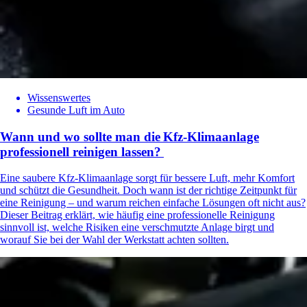
Wissenswertes
Gesunde Luft im Auto
Wann und wo sollte man die Kfz-Klimaanlage
professionell reinigen lassen?​
Eine saubere Kfz‑Klimaanlage sorgt für bessere Luft, mehr Komfort
und schützt die Gesundheit. Doch wann ist der richtige Zeitpunkt für
eine Reinigung – und warum reichen einfache Lösungen oft nicht aus?
Dieser Beitrag erklärt, wie häufig eine professionelle Reinigung
sinnvoll ist, welche Risiken eine verschmutzte Anlage birgt und
worauf Sie bei der Wahl der Werkstatt achten sollten.