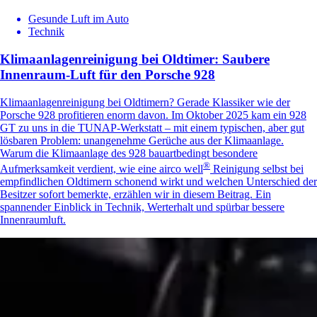
Gesunde Luft im Auto
Technik
Klimaanlagenreinigung bei Oldtimer: Saubere
Innenraum-Luft für den Porsche 928
Klimaanlagenreinigung bei Oldtimern? Gerade Klassiker wie der
Porsche 928 profitieren enorm davon. Im Oktober 2025 kam ein 928
GT zu uns in die TUNAP-Werkstatt – mit einem typischen, aber gut
lösbaren Problem: unangenehme Gerüche aus der Klimaanlage.
Warum die Klimaanlage des 928 bauartbedingt besondere
®
Aufmerksamkeit verdient, wie eine
airco well
Reinigung selbst bei
empfindlichen Oldtimern schonend wirkt und welchen Unterschied der
Besitzer sofort bemerkte, erzählen wir in diesem Beitrag. Ein
spannender Einblick in Technik, Werterhalt und spürbar bessere
Innenraumluft.