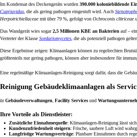
Im Kondensat des Deckengeräts wurden
390.000 koloniebildende Ei
Cupriavidus
, die als gering pathogen eingestuft wird. Auch
Stenotroph
Herpotrichiellaceae
mit über 79 %, gefolgt von
Ochroconis clitriceae
Das Wandgerät wies sogar
2,5 Millionen KBE an Bakterien
auf – ei
Vertreter der Klasse
Sordariomycetes
, die als potenziell pathogen gelte
Diese Ergebnisse zeigen: Klimaanlagen können zu regelrechten Brutst
größtenteils nur gering pathogen, können aber insbesondere für immun
Eine regelmäßige Klimaanlagen-Reinigung sorgt dafür, dass die Gebä
Reinigung Gebäudeklimaanlagen als Servi
ür
Gebäudeverwaltungen
,
Facility Services
und
Wartungsunterne
Ihre Vorteile als Dienstleister:
Zusätzliche Einnahmequelle
: Klimaanlagen-Reinigung lässt sich 
Kundenzufriedenheit steigern
: Frische, saubere Luft wird wah
Langfristige Wartungsverträge
: Planbare Einnahmen durch rege