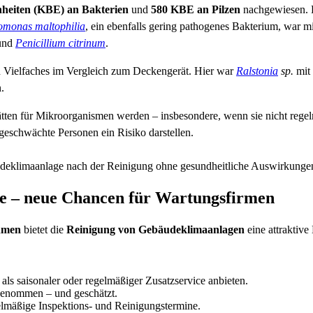
nheiten (KBE) an Bakterien
und
580 KBE an Pilzen
nachgewiesen. B
omonas maltophilia
, ein ebenfalls gering pathogenes Bakterium, war mi
und
Penicillium citrinum
.
n Vielfaches im Vergleich zum Deckengerät. Hier war
Ralstonia
sp.
mit 
n.
ätten für Mikroorganismen werden – insbesondere, wenn sie nicht rege
geschwächte Personen ein Risiko darstellen.
udeklimaanlage nach der Reinigung ohne gesundheitliche Auswirkungen
ce – neue Chancen für Wartungsfirmen
hmen
bietet die
Reinigung von Gebäudeklimaanlagen
eine attraktive
als saisonaler oder regelmäßiger Zusatzservice anbieten.
rgenommen – und geschätzt.
lmäßige Inspektions- und Reinigungstermine.