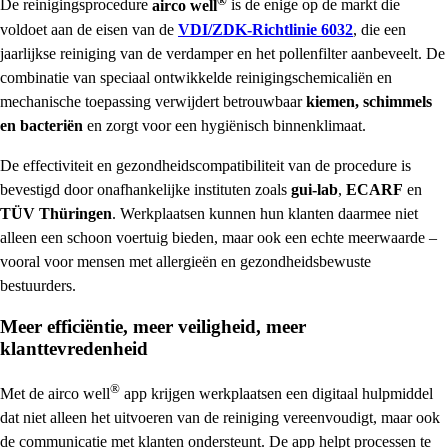
De reinigingsprocedure
airco well
is de enige op de markt die
voldoet aan de eisen van de
VDI/ZDK-Richtlinie 6032
, die een
jaarlijkse reiniging van de verdamper en het pollenfilter aanbeveelt. De
combinatie van speciaal ontwikkelde reinigingschemicaliën en
mechanische toepassing verwijdert betrouwbaar
kiemen, schimmels
en bacteriën
en zorgt voor een hygiënisch binnenklimaat.
De effectiviteit en gezondheidscompatibiliteit van de procedure is
bevestigd door onafhankelijke instituten zoals
gui-lab
,
ECARF
en
TÜV Thüringen
. Werkplaatsen kunnen hun klanten daarmee niet
alleen een schoon voertuig bieden, maar ook een echte meerwaarde –
vooral voor mensen met allergieën en gezondheidsbewuste
bestuurders.
Meer efficiëntie, meer veiligheid, meer
klanttevredenheid
®
Met de
airco well
app krijgen werkplaatsen een digitaal hulpmiddel
dat niet alleen het uitvoeren van de reiniging vereenvoudigt, maar ook
de communicatie met klanten ondersteunt. De app helpt processen te