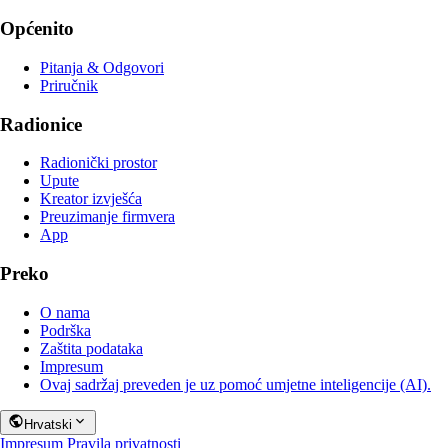
Općenito
Pitanja & Odgovori
Priručnik
Radionice
Radionički prostor
Upute
Kreator izvješća
Preuzimanje firmvera
App
Preko
O nama
Podrška
Zaštita podataka
Impresum
Ovaj sadržaj preveden je uz pomoć umjetne inteligencije (AI).
Hrvatski
Impresum
Pravila privatnosti