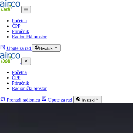
Početna
ČPP
Priručnik
Radionički prostor
Upute za rad
Hrvatski
Početna
ČPP
Priručnik
Radionički prostor
Pronađi radionicu
Upute za rad
Hrvatski