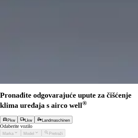
Pronađite odgovarajuće upute za čišćenje
®
klima uređaja s
airco well
Pkw
Lkw
Landmaschinen
Odaberite vozilo
Marka
Model
Pretraži