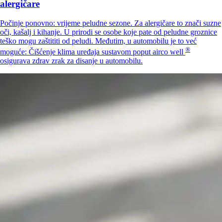
alergičare
Počinje ponovno: vrijeme peludne sezone. Za alergičare to znači suzne
oči, kašalj i kihanje. U prirodi se osobe koje pate od peludne groznice
teško mogu zaštititi od peludi. Međutim, u automobilu je to već
®
moguće: Čišćenje klima uređaja sustavom poput
airco well
osigurava zdrav zrak za disanje u automobilu.