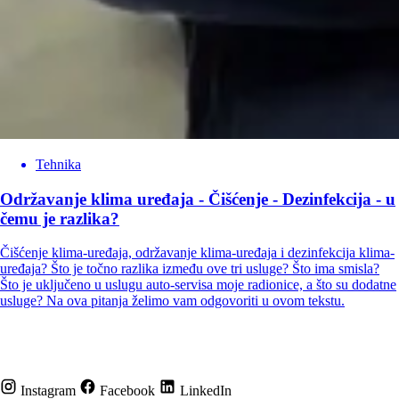
Tehnika
Održavanje klima uređaja - Čišćenje - Dezinfekcija - u
čemu je razlika?
Čišćenje klima-uređaja, održavanje klima-uređaja i dezinfekcija klima-
uređaja? Što je točno razlika između ove tri usluge? Što ima smisla?
Što je uključeno u uslugu auto-servisa moje radionice, a što su dodatne
usluge? Na ova pitanja želimo vam odgovoriti u ovom tekstu.
Instagram
Facebook
LinkedIn