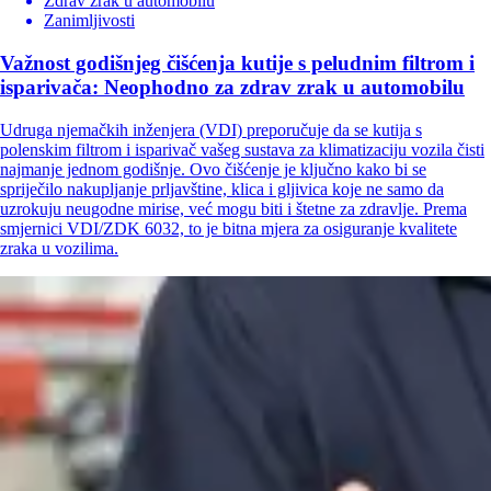
Zdrav zrak u automobilu
Zanimljivosti
Važnost godišnjeg čišćenja kutije s peludnim filtrom i
isparivača: Neophodno za zdrav zrak u automobilu
Udruga njemačkih inženjera (VDI) preporučuje da se kutija s
polenskim filtrom i isparivač vašeg sustava za klimatizaciju vozila čisti
najmanje jednom godišnje. Ovo čišćenje je ključno kako bi se
spriječilo nakupljanje prljavštine, klica i gljivica koje ne samo da
uzrokuju neugodne mirise, već mogu biti i štetne za zdravlje. Prema
smjernici VDI/ZDK 6032, to je bitna mjera za osiguranje kvalitete
zraka u vozilima.