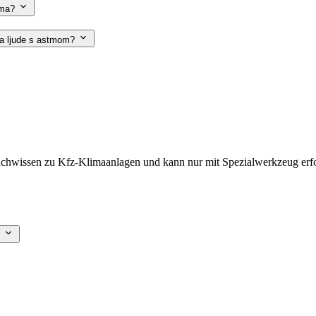
vima?
 za ljude s astmom?
hwissen zu Kfz-Klimaanlagen und kann nur mit Spezialwerkzeug erfol
?