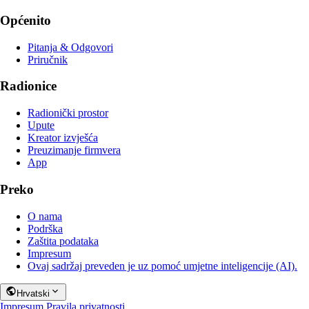
Općenito
Pitanja & Odgovori
Priručnik
Radionice
Radionički prostor
Upute
Kreator izvješća
Preuzimanje firmvera
App
Preko
O nama
Podrška
Zaštita podataka
Impresum
Ovaj sadržaj preveden je uz pomoć umjetne inteligencije (AI).
Hrvatski
Impresum
Pravila privatnosti