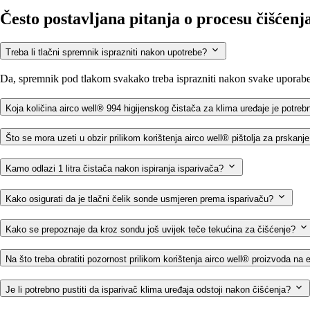
Često postavljana pitanja o procesu čišćenj
Treba li tlačni spremnik isprazniti nakon upotrebe?
Da, spremnik pod tlakom svakako treba isprazniti nakon svake uporabe
Koja količina airco well® 994 higijenskog čistača za klima uređaje je potre
Što se mora uzeti u obzir prilikom korištenja airco well® pištolja za prskan
Kamo odlazi 1 litra čistača nakon ispiranja isparivača?
Kako osigurati da je tlačni čelik sonde usmjeren prema isparivaču?
Kako se prepoznaje da kroz sondu još uvijek teče tekućina za čišćenje?
Na što treba obratiti pozornost prilikom korištenja airco well® proizvoda na
Je li potrebno pustiti da isparivač klima uređaja odstoji nakon čišćenja?