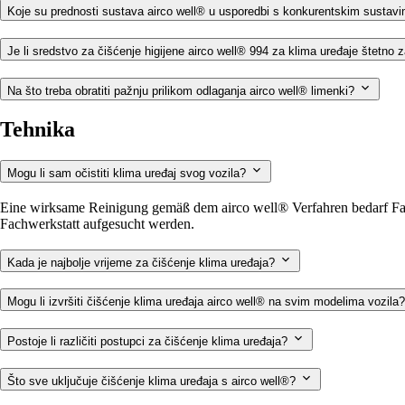
Koje su prednosti sustava airco well® u usporedbi s konkurentskim susta
Je li sredstvo za čišćenje higijene airco well® 994 za klima uređaje štetno
Na što treba obratiti pažnju prilikom odlaganja airco well® limenki?
Tehnika
Mogu li sam očistiti klima uređaj svog vozila?
Eine wirksame Reinigung gemäß dem airco well® Verfahren bedarf Fac
Fachwerkstatt aufgesucht werden.
Kada je najbolje vrijeme za čišćenje klima uređaja?
Mogu li izvršiti čišćenje klima uređaja airco well® na svim modelima vozila
Postoje li različiti postupci za čišćenje klima uređaja?
Što sve uključuje čišćenje klima uređaja s airco well®?