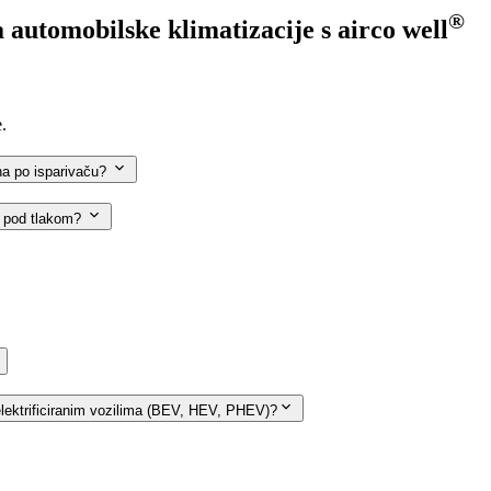
®
a automobilske klimatizacije s
airco well
.
bna po isparivaču?
je pod tlakom?
 elektrificiranim vozilima (BEV, HEV, PHEV)?