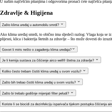
U našim najčešćim pitanjima i odgovorima pronaći ćete najčešća pitanj
Zdravlje & Higijena
Zašto klima uređaj u automobilu smrdi?
Ako klima uređaj smrdi, to obično ima sljedeći razlog: Vlaga koja se iz
plijesni, klica i bakterija štetnih za zdravlje – što može dovesti do izr
Govori li miris nešto o zagađenju klima uređaja?
Je li kemija sustava za čišćenje airco well® štetna za zdravlje?
Koliko često trebam čistiti klima uređaj u svom vozilu?
Zašto bih trebao čistiti klima uređaj u svom vozilu?
Zašto bi trebalo godišnje mijenjati filter peludi?
Koriste li se biocidi za dezinfekciju isparivača tijekom postupka čišćenja a