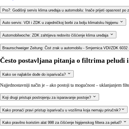
Pro7: Godišnji servis klima uređaja u automobilu: Inače prijeti opasnost po 
Auto servis: VDI i ZDK u zajedničkoj borbi za bolju klimatsku higijenu
Automobilwoche: ZDK zahtijeva redovito čišćenje klima uređaja
Braunschweiger Zeitung: Čist zrak u automobilu - Smjernica VDI/ZDK 6032 p
Često postavljana pitanja o filtrima peludi 
Kako se najlakše dođe do isparivača?
Najjednostavniji način je – ako postoji ta mogućnost – uklanjanjem fil
Koji drugi pristupi postrojenju za isparavanje postoje?
Kako pronaći pravi pristup isparivaču u vozilima koja nemaju priručnik?
Kako pravilno koristim alat 998 za čišćenje higijenskog filtera za pelud?