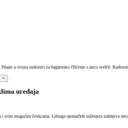
itajte u svojoj radionici za higijensko čišćenje s airco well®. Radioni
?
klima uređaja
om i svim mogućim česticama. Udruga njemačkih inženjera zahtijeva stro