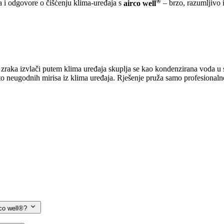
®
a i odgovore o čišćenju klima-uređaja s
airco well
– brzo, razumljivo 
 zraka izvlači putem klima uređaja skuplja se kao kondenzirana voda u s
azito neugodnih mirisa iz klima uređaja. Rješenje pruža samo profesionalno
irco well®?