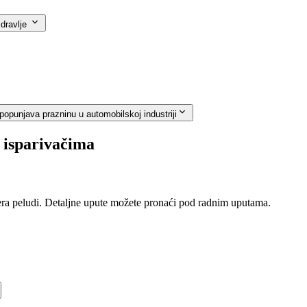
zdravlje
opunjava prazninu u automobilskoj industriji
i isparivačima
tera peludi. Detaljne upute možete pronaći pod radnim uputama.