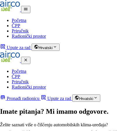
Početna
ČPP
Priručnik
Radionički prostor
Upute za rad
Hrvatski
Početna
ČPP
Priručnik
Radionički prostor
Pronađi radionicu
Upute za rad
Hrvatski
Imate pitanja? Mi imamo odgovore.
Želite saznati više o čišćenju automobilskih klima-uređaja?