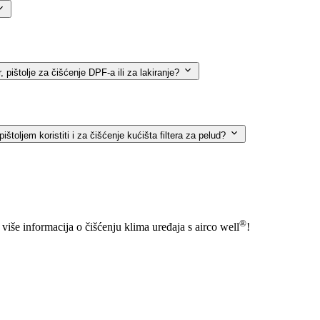
r, pištolje za čišćenje DPF-a ili za lakiranje?
štoljem koristiti i za čišćenje kućišta filtera za pelud?
®
 više informacija o čišćenju klima uređaja s
airco well
!