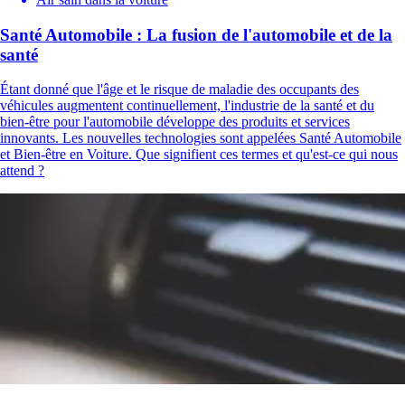
Santé Automobile : La fusion de l'automobile et de la
santé
Étant donné que l'âge et le risque de maladie des occupants des
véhicules augmentent continuellement, l'industrie de la santé et du
bien-être pour l'automobile développe des produits et services
innovants. Les nouvelles technologies sont appelées Santé Automobile
et Bien-être en Voiture. Que signifient ces termes et qu'est-ce qui nous
attend ?