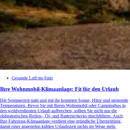
Gesunde Luft im Auto
Ihre Wohnmobil-Klimaanlage: Fit für den Urlaub
Die Sommerzeit naht und mit ihr kommen Sonne, Hitze und steigende
Temperaturen. Bevor Sie mit Ihrem Wohnmobil oder Campingbus in
den wohlverdienten Urlaub aufbrechen, sollten Sie nicht nur die
obligatorischen Reifen-, Öl- und Batteriechecks durchführen. Auch
Ihre Fahrzeug-Klimaanlage verdient eine gründliche Überprüfung,
damit einer angenehm kühlen Urlaubszeit nichts im Wege steht.