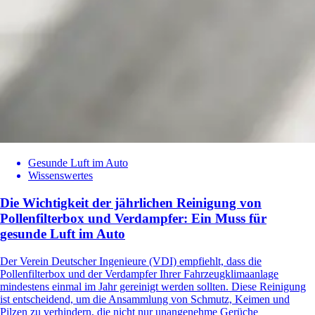
Gesunde Luft im Auto
Wissenswertes
Die Wichtigkeit der jährlichen Reinigung von
Pollenfilterbox und Verdampfer: Ein Muss für
gesunde Luft im Auto
Der Verein Deutscher Ingenieure (VDI) empfiehlt, dass die
Pollenfilterbox und der Verdampfer Ihrer Fahrzeugklimaanlage
mindestens einmal im Jahr gereinigt werden sollten. Diese Reinigung
ist entscheidend, um die Ansammlung von Schmutz, Keimen und
Pilzen zu verhindern, die nicht nur unangenehme Gerüche