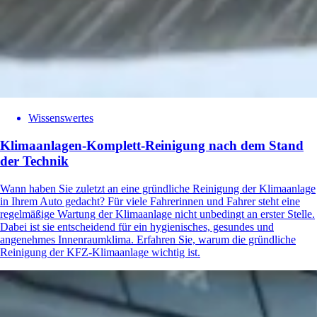
Wissenswertes
Klimaanlagen-Komplett-Reinigung nach dem Stand
der Technik
Wann haben Sie zuletzt an eine gründliche Reinigung der Klimaanlage
in Ihrem Auto gedacht? Für viele Fahrerinnen und Fahrer steht eine
regelmäßige Wartung der Klimaanlage nicht unbedingt an erster Stelle.
Dabei ist sie entscheidend für ein hygienisches, gesundes und
angenehmes Innenraumklima. Erfahren Sie, warum die gründliche
Reinigung der KFZ-Klimaanlage wichtig ist.