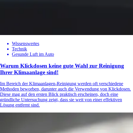
Wissenswertes
Technik
Gesunde Luft im Auto
Warum Klickdosen keine gute Wahl zur Reinigung
Ihrer Klimaanlage sind!
Im Bereich der Klimaanlagen-Reinigung werden oft verschiedene
Methoden beworben, darunter auch die Verwendung von Klickdosen.
Diese mag auf den ersten Blick praktisch erscheinen, doch eine
gründliche Untersuchung zeigt, dass sie weit von einer effektiven
Lösung entfernt sind.