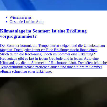
Wissenswertes
Gesunde Luft im Auto
Klimaanlage im Sommer: Ist eine Erkältung
vorprogrammiert?
Der Sommer kommt, die Temperaturen steigen und die Urlaubssaison
fängt an. Doch jeder kennt es: Eine Erkältung macht Ihnen einen
Strich durch die Rech-nung. Doch im Sommer eine Erkältung?
Heutzutage gibt es fast in jedem Gebäude und in jedem Auto eine
Klimaanlage, die im Sommer auf Hochtouren läuft. Der offensichtliche
Temperaturunterschied zwischen außen und innen führt im Sommer
oftmals schnell zu einer Erkältung.